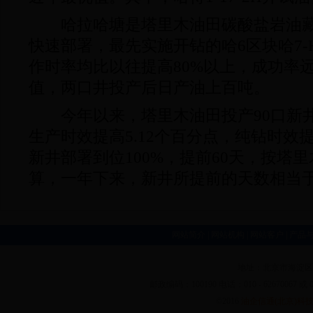
哈拉哈塘是塔里木油田碳酸盐岩油藏
快速部署，最先实施开钻的哈6区块哈7-H
作时率均比以往提高80%以上，成功率远
值，两口井投产后日产油上百吨。
今年以来，塔里木油田投产90口新井
生产时效提高5.12个百分点，纯钻时效提
新井部署到位100%，提前60天，按塔
算，一年下来，新井所提前的天数相当
网站简介
|
网站机构
|
网站客户
|
产品
地址：北京市海淀区中
邮政编码：100190 电话：010 - 62670067 或 010 - 
©2016
油企信通(北京)科