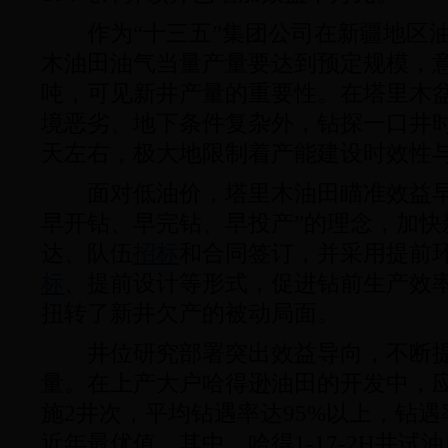
作为“十三五”集团公司在新疆地区油
木油田油气当量产量要达到预定规模，
吨，可见新井产量的重要性。在塔里木
境恶劣、地下条件复杂外，钻探一口井
天左右，极大地限制着产能建设时效性
面对低油价，塔里木油田瞄准效益早
早开钻、早完钻、早投产”的理念，加快
达、队伍
招标
和合同签订，并采用提前
标
、提前设计等形式，促进钻前生产效率
扭转了新井欠产的被动局面。
井位研究部署突出效益导向，不断提
量。在上产大户哈得逊油田的开发中，
施2井次，平均钻遇率达95%以上，钻
近年最优值。其中，哈得1-17-2H井试